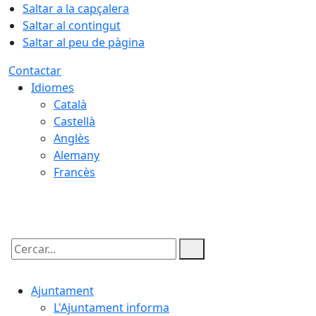
Saltar a la capçalera
Saltar al contingut
Saltar al peu de pàgina
Contactar
Idiomes
Català
Castellà
Anglès
Alemany
Francès
09.08.2026 | 15:14
Cercar:
Ajuntament
L'Ajuntament informa