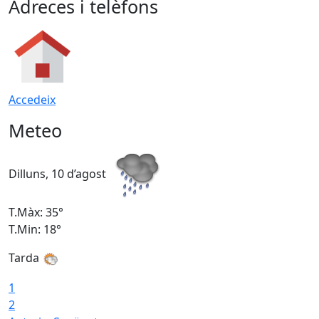
Adreces i telèfons
Accedeix
Meteo
Dilluns, 10 d’agost
D
T.Màx: 35°
T
T.Min: 18°
T
Tarda
T
1
2