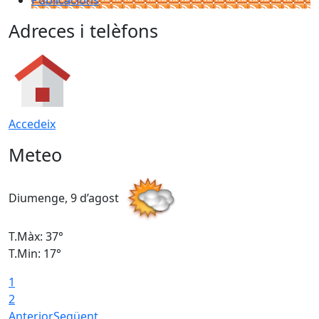
Publicacions
Adreces i telèfons
Accedeix
Meteo
Diumenge, 9 d’agost
D
T.Màx: 37°
T
T.Min: 17°
T
1
T
2
Anterior
Següent