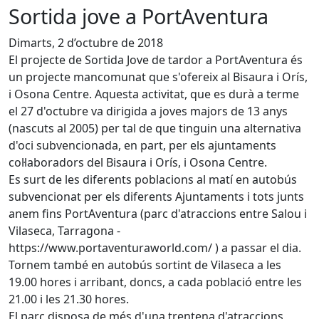
Sortida jove a PortAventura
Dimarts, 2 d’octubre de 2018
El projecte de Sortida Jove de tardor a PortAventura és
un projecte mancomunat que s'ofereix al Bisaura i Orís,
i Osona Centre. Aquesta activitat, que es durà a terme
el 27 d'octubre va dirigida a joves majors de 13 anys
(nascuts al 2005) per tal de que tinguin una alternativa
d'oci subvencionada, en part, per els ajuntaments
col·laboradors del Bisaura i Orís, i Osona Centre.
Es surt de les diferents poblacions al matí en autobús
subvencionat per els diferents Ajuntaments i tots junts
anem fins PortAventura (parc d'atraccions entre Salou i
Vilaseca, Tarragona -
https://www.portaventuraworld.com/ ) a passar el dia.
Tornem també en autobús sortint de Vilaseca a les
19.00 hores i arribant, doncs, a cada població entre les
21.00 i les 21.30 hores.
El parc disposa de més d'una trentena d'atraccions,