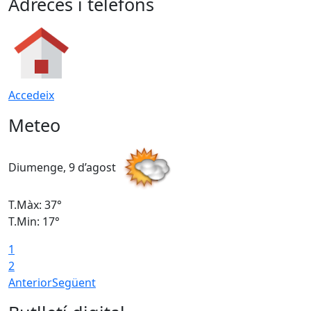
Adreces i telèfons
Accedeix
Meteo
Diumenge, 9 d’agost
D
T.Màx: 37°
T
T.Min: 17°
T
1
T
2
Anterior
Següent