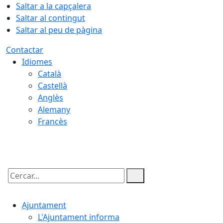
Saltar a la capçalera
Saltar al contingut
Saltar al peu de pàgina
Contactar
Idiomes
Català
Castellà
Anglès
Alemany
Francès
09.08.2026 | 05:57
Cercar:
Ajuntament
L'Ajuntament informa