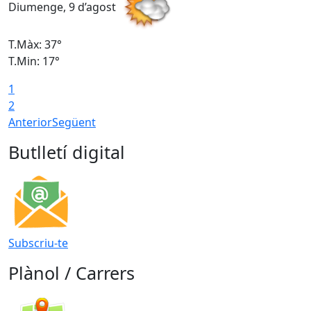
Diumenge, 9 d’agost
D
T.Màx: 37°
T
T.Min: 17°
T
1
T
2
Anterior
Següent
Butlletí digital
Subscriu-te
Plànol / Carrers