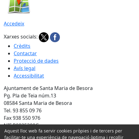
Accedeix
Xarxes socials:
Crèdits
Contactar
Protecció de dades
Avís legal
Accessibilitat
Ajuntament de Santa Maria de Besora
Pg. Pla de Teia núm.13
08584 Santa Maria de Besora
Tel. 93 855 09 76
Fax 938 550 976
NIF P0825300G
Aquest lloc web fa servir cookies pròpies i de tercers per
Amb la col·laboració de:
facilitar-te una experiència de navegació òptima i recollir