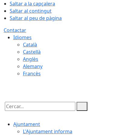
Saltar a la capçalera
Saltar al contingut
Saltar al peu de pàgina
Contactar
Idiomes
Català
Castellà
Anglès
Alemany
Francès
09.08.2026 | 12:45
Cercar:
Ajuntament
L'Ajuntament informa