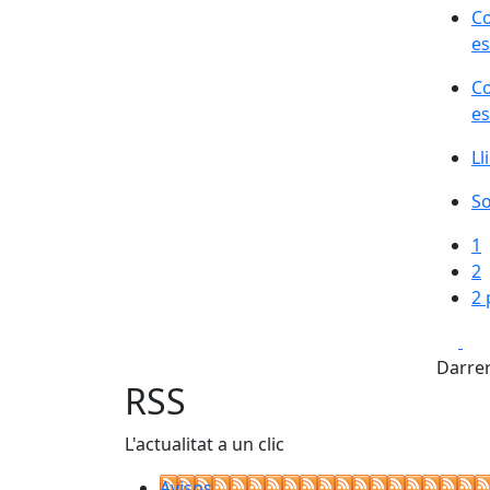
Co
es
Co
es
Ll
So
1
2
2 
Fa
Darrer
RSS
L'actualitat a un clic
Avisos