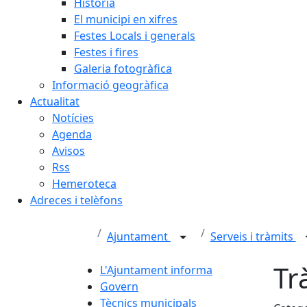
Història
El municipi en xifres
Festes Locals i generals
Festes i fires
Galeria fotogràfica
Informació geogràfica
Actualitat
Notícies
Agenda
Avisos
Rss
Hemeroteca
Adreces i telèfons
Ajuntament
Serveis i tràmits
Tr
L'Ajuntament informa
Govern
Tècnics municipals