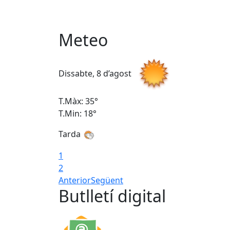
Meteo
Dissabte, 8 d’agost
T.Màx: 35°
T.Min: 18°
Tarda
1
2
Anterior
Següent
Butlletí digital