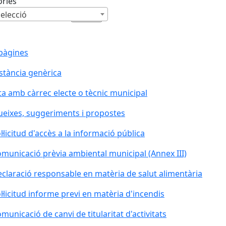
ories
elecció
pàgines
stància genèrica
ta amb càrrec electe o tècnic municipal
eixes, suggeriments i propostes
l·licitud d'accès a la informació pública
municació prèvia ambiental municipal (Annex III)
claració responsable en matèria de salut alimentària
l·licitud informe previ en matèria d'incendis
municació de canvi de titularitat d'activitats