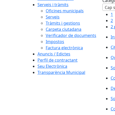
Categ
Serveis i tràmits
Cap s
Oficines municipals
1
Serveis
2
Tràmits i gestions
2 
Carpeta ciutadana
Verificador de documents
In
Impostos
Ci
Factura electrònica
Anuncis / Edictes
Qu
Perfil de contractant
Seu Electrònica
So
Transparència Municipal
Co
De
So
Co