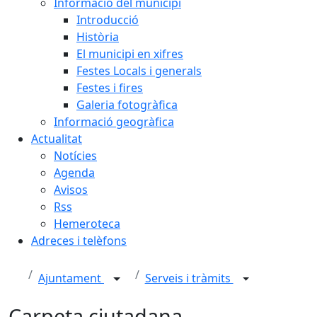
Informació del municipi
Introducció
Història
El municipi en xifres
Festes Locals i generals
Festes i fires
Galeria fotogràfica
Informació geogràfica
Actualitat
Notícies
Agenda
Avisos
Rss
Hemeroteca
Adreces i telèfons
Ajuntament
Serveis i tràmits
Carpeta ciutadana