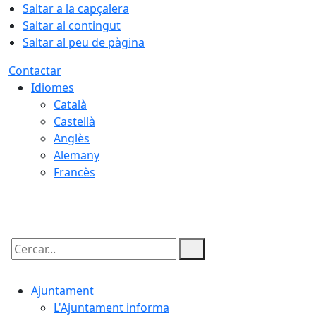
Saltar a la capçalera
Saltar al contingut
Saltar al peu de pàgina
Contactar
Idiomes
Català
Castellà
Anglès
Alemany
Francès
08.08.2026 | 14:18
Cercar:
Ajuntament
L'Ajuntament informa