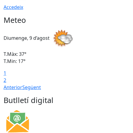
Accedeix
Meteo
Diumenge, 9 d’agost
D
T.Màx: 37°
T
T.Min: 17°
T
1
T
2
Anterior
Següent
Butlletí digital