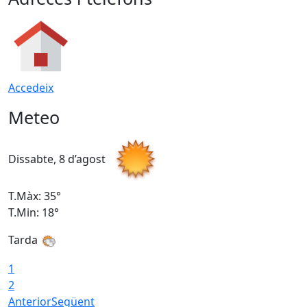
Accedeix
Meteo
Dissabte, 8 d’agost
D
T.Màx: 35°
T
T.Min: 18°
T
Tarda
T
1
2
Anterior
Següent