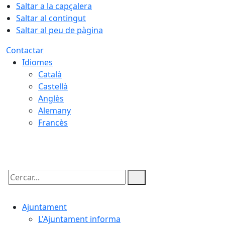
Saltar a la capçalera
Saltar al contingut
Saltar al peu de pàgina
Contactar
Idiomes
Català
Castellà
Anglès
Alemany
Francès
07.08.2026 | 19:21
Cercar:
Ajuntament
L'Ajuntament informa