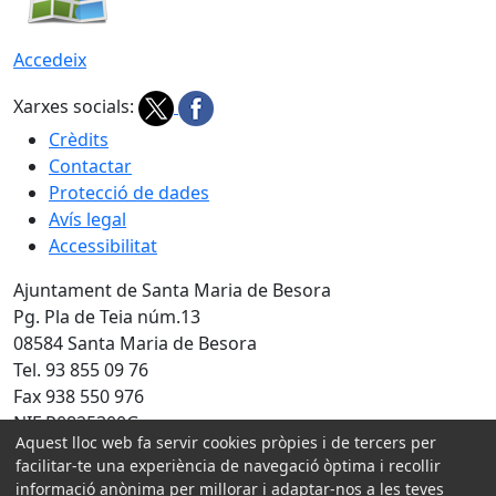
Accedeix
Xarxes socials:
Crèdits
Contactar
Protecció de dades
Avís legal
Accessibilitat
Ajuntament de Santa Maria de Besora
Pg. Pla de Teia núm.13
08584 Santa Maria de Besora
Tel. 93 855 09 76
Fax 938 550 976
NIF P0825300G
Aquest lloc web fa servir cookies pròpies i de tercers per
Amb la col·laboració de:
facilitar-te una experiència de navegació òptima i recollir
informació anònima per millorar i adaptar-nos a les teves