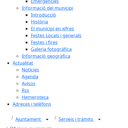
Emergències
Informació del municipi
Introducció
Història
El municipi en xifres
Festes Locals i generals
Festes i fires
Galeria fotogràfica
Informació geogràfica
Actualitat
Notícies
Agenda
Avisos
Rss
Hemeroteca
Adreces i telèfons
Ajuntament
Serveis i tràmits