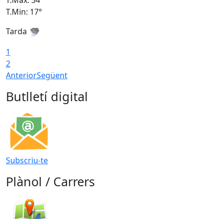
T.Màx: 34°
T
T.Min: 17°
T
Tarda
T
1
2
Anterior
Següent
Butlletí digital
Subscriu-te
Plànol / Carrers