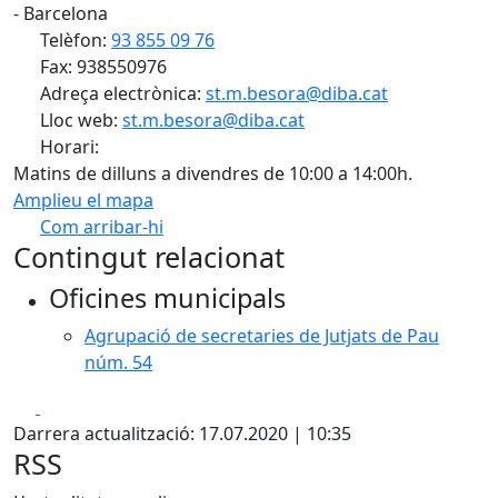
- Barcelona
Telèfon:
93 855 09 76
Fax: 938550976
Adreça electrònica:
st.m.besora@diba.cat
Lloc web:
st.m.besora@diba.cat
Horari:
Matins de dilluns a divendres de 10:00 a 14:00h.
Amplieu el mapa
Com arribar-hi
Leaflet
| ©
OpenStreetMap
contributors
Contingut relacionat
+
Oficines municipals
−
Agrupació de secretaries de Jutjats de Pau
núm. 54
Facebook
X
Darrera actualització: 17.07.2020 | 10:35
RSS