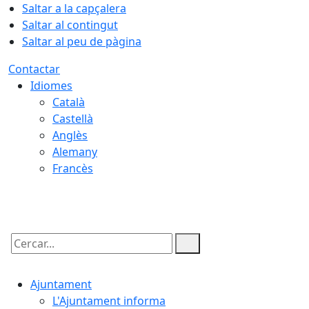
Saltar a la capçalera
Saltar al contingut
Saltar al peu de pàgina
Contactar
Idiomes
Català
Castellà
Anglès
Alemany
Francès
06.08.2026 | 03:53
Cercar:
Ajuntament
L'Ajuntament informa