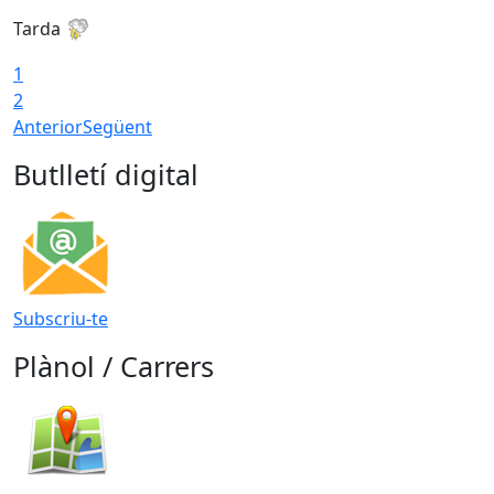
Tarda
T
1
2
Anterior
Següent
Butlletí digital
Subscriu-te
Plànol / Carrers