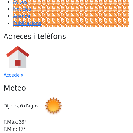
Avisos
Notícies
Agenda
Publicacions
Adreces i telèfons
Accedeix
Meteo
Dijous, 6 d’agost
D
T.Màx: 33°
T
T.Min: 17°
T