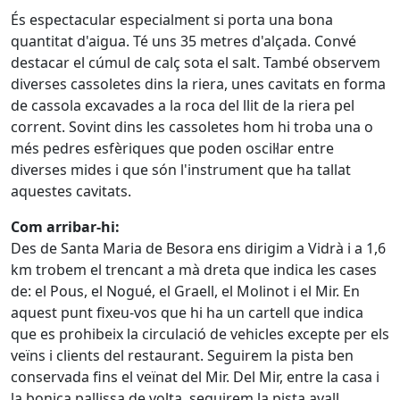
És espectacular especialment si porta una bona
quantitat d'aigua. Té uns 35 metres d'alçada. Convé
destacar el cúmul de calç sota el salt. També observem
diverses cassoletes dins la riera, unes cavitats en forma
de cassola excavades a la roca del llit de la riera pel
corrent. Sovint dins les cassoletes hom hi troba una o
més pedres esfèriques que poden oscil·lar entre
diverses mides i que són l'instrument que ha tallat
aquestes cavitats.
Com arribar-hi:
Des de Santa Maria de Besora ens dirigim a Vidrà i a 1,6
km trobem el trencant a mà dreta que indica les cases
de: el Pous, el Nogué, el Graell, el Molinot i el Mir. En
aquest punt fixeu-vos que hi ha un cartell que indica
que es prohibeix la circulació de vehicles excepte per els
veïns i clients del restaurant. Seguirem la pista ben
conservada fins el veïnat del Mir. Del Mir, entre la casa i
la bonica pallissa de volta, seguirem la pista avall.