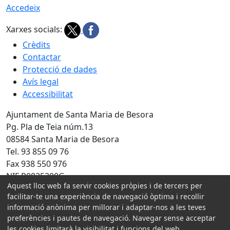
Accedeix
Xarxes socials:
Crèdits
Contactar
Protecció de dades
Avís legal
Accessibilitat
Ajuntament de Santa Maria de Besora
Pg. Pla de Teia núm.13
08584 Santa Maria de Besora
Tel. 93 855 09 76
Fax 938 550 976
NIF P0825300G
Aquest lloc web fa servir cookies pròpies i de tercers per
Amb la col·laboració de:
facilitar-te una experiència de navegació òptima i recollir
informació anònima per millorar i adaptar-nos a les teves
preferències i pautes de navegació. Navegar sense acceptar
les cookies limitarà la visibilitat i funcions del web.