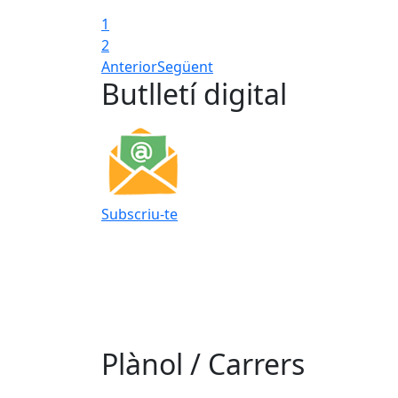
1
2
Anterior
Següent
Butlletí digital
Subscriu-te
Plànol / Carrers