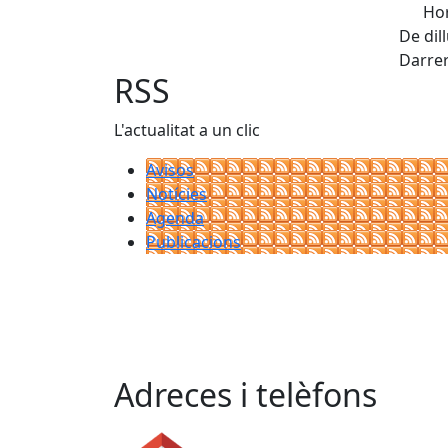
Hor
De dil
Darrer
RSS
L'actualitat a un clic
Avisos
Notícies
Agenda
Publicacions
Adreces i telèfons