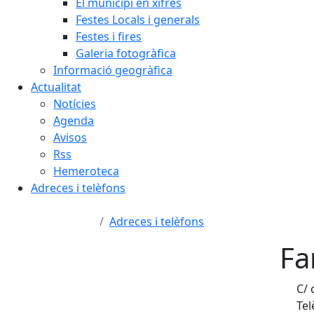
El municipi en xifres
Festes Locals i generals
Festes i fires
Galeria fotogràfica
Informació geogràfica
Actualitat
Notícies
Agenda
Avisos
Rss
Hemeroteca
Adreces i telèfons
Adreces i telèfons
Fa
C/ 
Tel