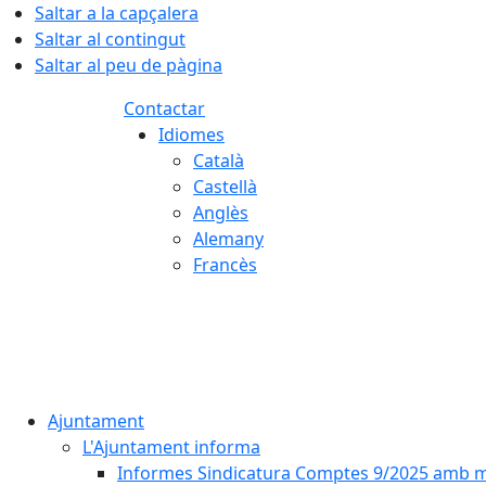
Saltar a la capçalera
Saltar al contingut
Saltar al peu de pàgina
Contactar
Idiomes
Català
Castellà
Anglès
Alemany
Francès
06.08.2026 | 06:25
Ajuntament
L'Ajuntament informa
Informes Sindicatura Comptes 9/2025 amb mo