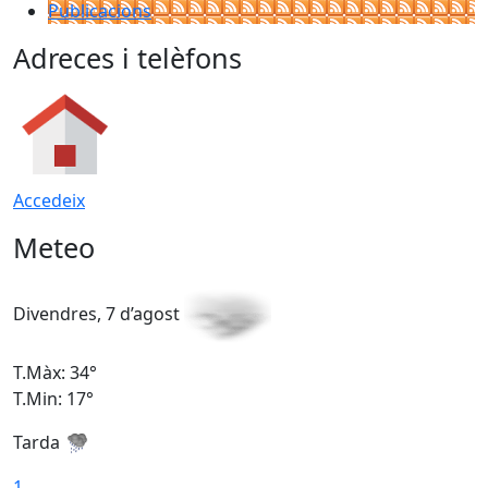
Publicacions
Adreces i telèfons
Accedeix
Meteo
Divendres, 7 d’agost
D
T.Màx: 34°
T
T.Min: 17°
T
Tarda
T
1