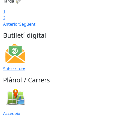
Tarda
T
1
2
Anterior
Següent
Butlletí digital
Subscriu-te
Plànol / Carrers
Accedeix