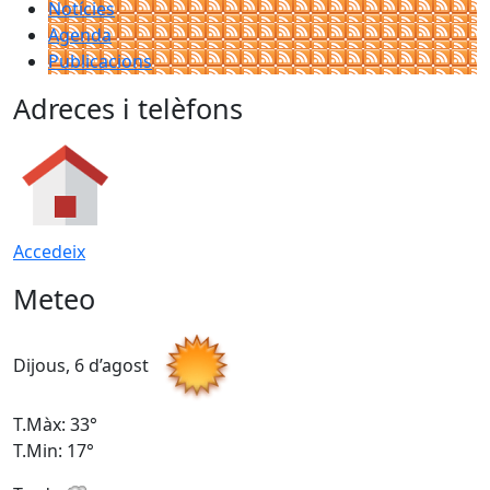
Notícies
Agenda
Publicacions
Adreces i telèfons
Accedeix
Meteo
Dijous, 6 d’agost
D
T.Màx: 33°
T
T.Min: 17°
T