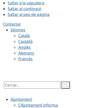
Saltar a la capçalera
Saltar al contingut
Saltar al peu de pàgina
Contactar
Idiomes
Català
Castellà
Anglès
Alemany
Francès
06.08.2026 | 07:49
Cercar:
Ajuntament
L'Ajuntament informa