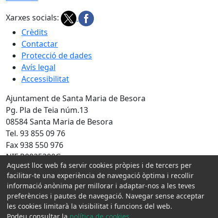
Xarxes socials:
Crèdits
Contactar
Protecció de dades
Avís legal
Accessibilitat
Ajuntament de Santa Maria de Besora
Pg. Pla de Teia núm.13
08584 Santa Maria de Besora
Tel. 93 855 09 76
Fax 938 550 976
NIF P0825300G
Aquest lloc web fa servir cookies pròpies i de tercers per
Amb la col·laboració de:
facilitar-te una experiència de navegació òptima i recollir
informació anònima per millorar i adaptar-nos a les teves
preferències i pautes de navegació. Navegar sense acceptar
les cookies limitarà la visibilitat i funcions del web.
Podeu consultar la
política de cookies
.