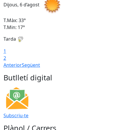
Dijous, 6 d’agost
D
T.Màx: 33°
T
T.Min: 17°
T
Tarda
T
1
2
Anterior
Següent
Butlletí digital
Subscriu-te
Plànol / Carrers