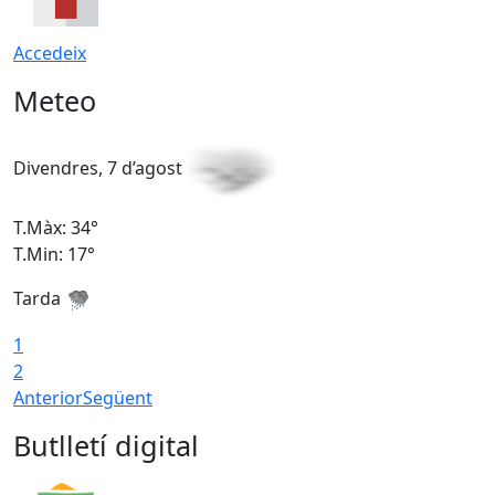
Accedeix
Meteo
Divendres, 7 d’agost
D
T.Màx: 34°
T
T.Min: 17°
T
Tarda
T
1
2
Anterior
Següent
Butlletí digital