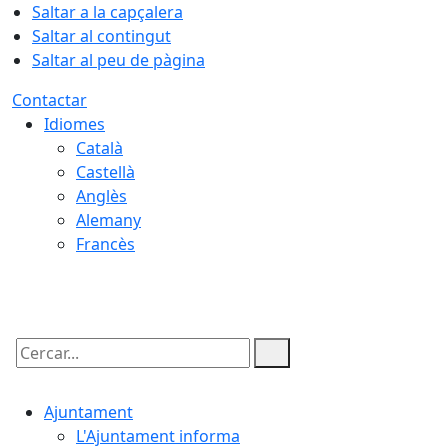
Saltar a la capçalera
Saltar al contingut
Saltar al peu de pàgina
Contactar
Idiomes
Català
Castellà
Anglès
Alemany
Francès
07.08.2026 | 04:00
Cercar:
Ajuntament
L'Ajuntament informa